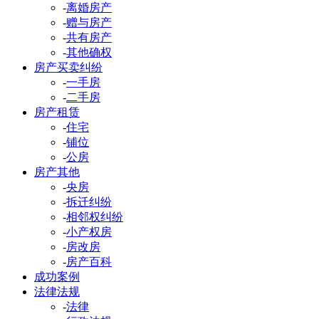
-
离婚房产
-
赠与房产
-
共有房产
-
其他确权
房产买卖纠纷
-
一手房
-
二手房
房产租赁
-
住宅
-
铺位
-
公房
房产其他
-
央房
-
拆迁纠纷
-
相邻权纠纷
-
小产权房
-
房改房
-
房产百科
成功案例
法律法规
-
法律