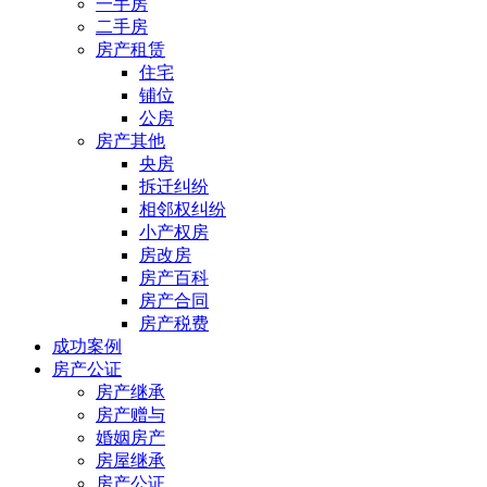
一手房
二手房
房产租赁
住宅
铺位
公房
房产其他
央房
拆迁纠纷
相邻权纠纷
小产权房
房改房
房产百科
房产合同
房产税费
成功案例
房产公证
房产继承
房产赠与
婚姻房产
房屋继承
房产公证