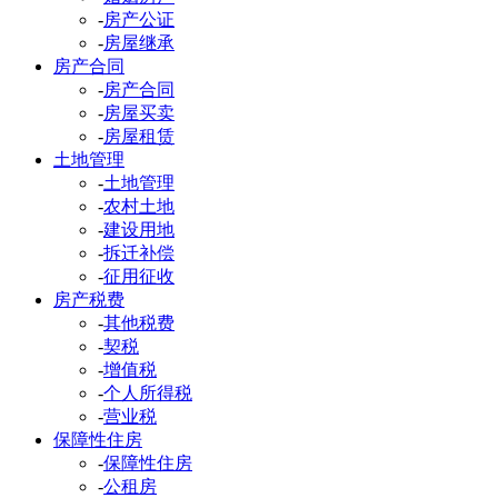
-
房产公证
-
房屋继承
房产合同
-
房产合同
-
房屋买卖
-
房屋租赁
土地管理
-
土地管理
-
农村土地
-
建设用地
-
拆迁补偿
-
征用征收
房产税费
-
其他税费
-
契税
-
增值税
-
个人所得税
-
营业税
保障性住房
-
保障性住房
-
公租房