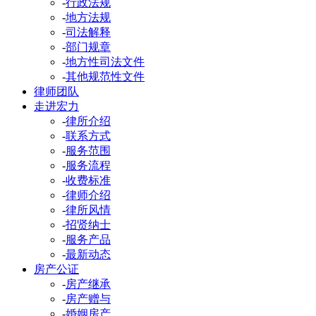
-
行政法规
-
地方法规
-
司法解释
-
部门规章
-
地方性司法文件
-
其他规范性文件
律师团队
走进宏力
-
律所介绍
-
联系方式
-
服务范围
-
服务流程
-
收费标准
-
律师介绍
-
律所风情
-
招贤纳士
-
服务产品
-
最新动态
房产公证
-
房产继承
-
房产赠与
-
婚姻房产