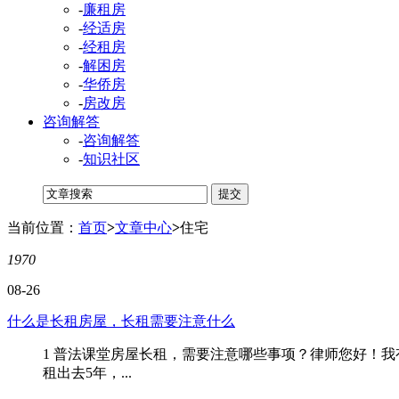
-
廉租房
-
经适房
-
经租房
-
解困房
-
华侨房
-
房改房
咨询解答
-
咨询解答
-
知识社区
当前位置：
首页
>
文章中心
>
住宅
1970
08-26
什么是长租房屋，长租需要注意什么
1 普法课堂房屋长租，需要注意哪些事项？律师您好！
租出去5年，...