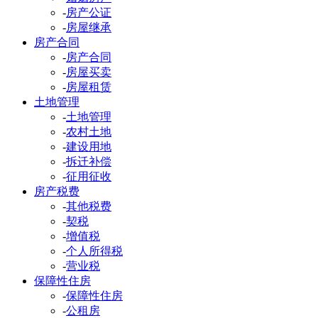
-
房产公证
-
房屋继承
房产合同
-
房产合同
-
房屋买卖
-
房屋租赁
土地管理
-
土地管理
-
农村土地
-
建设用地
-
拆迁补偿
-
征用征收
房产税费
-
其他税费
-
契税
-
增值税
-
个人所得税
-
营业税
保障性住房
-
保障性住房
-
公租房