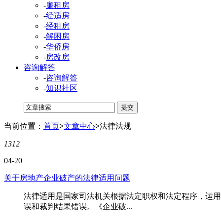
-
廉租房
-
经适房
-
经租房
-
解困房
-
华侨房
-
房改房
咨询解答
-
咨询解答
-
知识社区
当前位置：
首页
>
文章中心
>
法律法规
1312
04-20
关于房地产企业破产的法律适用问题
法律适用是国家司法机关根据法定职权和法定程序，运用
误和裁判结果错误。《企业破...