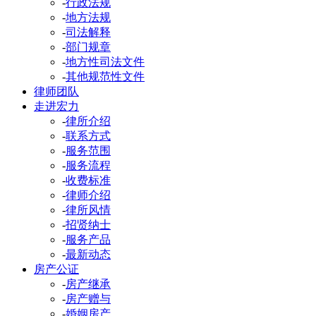
-
行政法规
-
地方法规
-
司法解释
-
部门规章
-
地方性司法文件
-
其他规范性文件
律师团队
走进宏力
-
律所介绍
-
联系方式
-
服务范围
-
服务流程
-
收费标准
-
律师介绍
-
律所风情
-
招贤纳士
-
服务产品
-
最新动态
房产公证
-
房产继承
-
房产赠与
-
婚姻房产