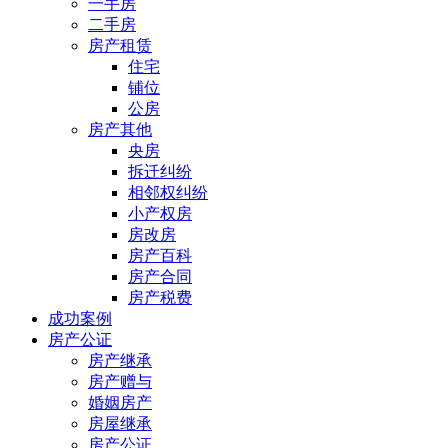
一手房
二手房
房产租赁
住宅
铺位
公房
房产其他
央房
拆迁纠纷
相邻权纠纷
小产权房
房改房
房产百科
房产合同
房产税费
成功案例
房产公证
房产继承
房产赠与
婚姻房产
房屋继承
房产公证