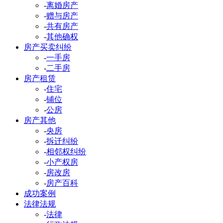
-
离婚房产
-
赠与房产
-
共有房产
-
其他确权
房产买卖纠纷
-
一手房
-
二手房
房产租赁
-
住宅
-
铺位
-
公房
房产其他
-
央房
-
拆迁纠纷
-
相邻权纠纷
-
小产权房
-
房改房
-
房产百科
成功案例
法律法规
-
法律