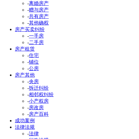
-
离婚房产
-
赠与房产
-
共有房产
-
其他确权
房产买卖纠纷
-
一手房
-
二手房
房产租赁
-
住宅
-
铺位
-
公房
房产其他
-
央房
-
拆迁纠纷
-
相邻权纠纷
-
小产权房
-
房改房
-
房产百科
成功案例
法律法规
-
法律