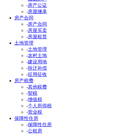
-
房产公证
-
房屋继承
房产合同
-
房产合同
-
房屋买卖
-
房屋租赁
土地管理
-
土地管理
-
农村土地
-
建设用地
-
拆迁补偿
-
征用征收
房产税费
-
其他税费
-
契税
-
增值税
-
个人所得税
-
营业税
保障性住房
-
保障性住房
-
公租房