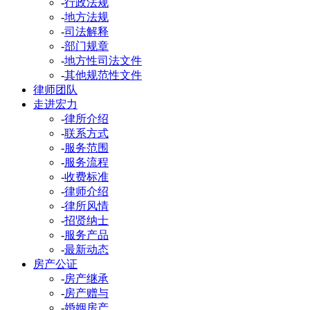
-
行政法规
-
地方法规
-
司法解释
-
部门规章
-
地方性司法文件
-
其他规范性文件
律师团队
走进宏力
-
律所介绍
-
联系方式
-
服务范围
-
服务流程
-
收费标准
-
律师介绍
-
律所风情
-
招贤纳士
-
服务产品
-
最新动态
房产公证
-
房产继承
-
房产赠与
-
婚姻房产