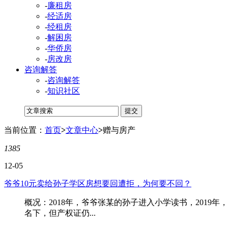
-
廉租房
-
经适房
-
经租房
-
解困房
-
华侨房
-
房改房
咨询解答
-
咨询解答
-
知识社区
当前位置：
首页
>
文章中心
>
赠与房产
1385
12-05
爷爷10元卖给孙子学区房想要回遭拒，为何要不回？
概况：2018年，爷爷张某的孙子进入小学读书，201
名下，但产权证仍...