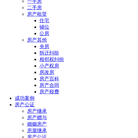
一手房
二手房
房产租赁
住宅
铺位
公房
房产其他
央房
拆迁纠纷
相邻权纠纷
小产权房
房改房
房产百科
房产合同
房产税费
成功案例
房产公证
房产继承
房产赠与
婚姻房产
房屋继承
房产公证