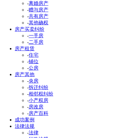
-
离婚房产
-
赠与房产
-
共有房产
-
其他确权
房产买卖纠纷
-
一手房
-
二手房
房产租赁
-
住宅
-
铺位
-
公房
房产其他
-
央房
-
拆迁纠纷
-
相邻权纠纷
-
小产权房
-
房改房
-
房产百科
成功案例
法律法规
-
法律