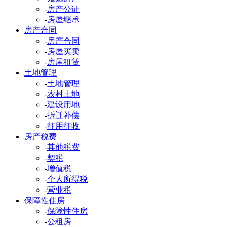
-
房产公证
-
房屋继承
房产合同
-
房产合同
-
房屋买卖
-
房屋租赁
土地管理
-
土地管理
-
农村土地
-
建设用地
-
拆迁补偿
-
征用征收
房产税费
-
其他税费
-
契税
-
增值税
-
个人所得税
-
营业税
保障性住房
-
保障性住房
-
公租房