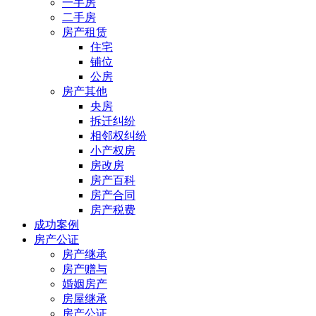
一手房
二手房
房产租赁
住宅
铺位
公房
房产其他
央房
拆迁纠纷
相邻权纠纷
小产权房
房改房
房产百科
房产合同
房产税费
成功案例
房产公证
房产继承
房产赠与
婚姻房产
房屋继承
房产公证