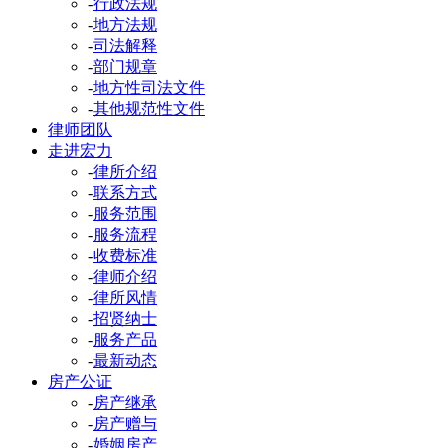
-
行政法规
-
地方法规
-
司法解释
-
部门规章
-
地方性司法文件
-
其他规范性文件
律师团队
走进宏力
-
律所介绍
-
联系方式
-
服务范围
-
服务流程
-
收费标准
-
律师介绍
-
律所风情
-
招贤纳士
-
服务产品
-
最新动态
房产公证
-
房产继承
-
房产赠与
-
婚姻房产