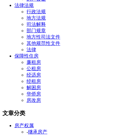
法律法规
行政法规
地方法规
司法解释
部门规章
地方性司法文件
其他规范性文件
法律
保障性住房
廉租房
公租房
经适房
经租房
解困房
华侨房
房改房
文章分类
房产权属
-
继承房产