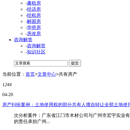
-
廉租房
-
经适房
-
经租房
-
解困房
-
华侨房
-
房改房
咨询解答
-
咨询解答
-
知识社区
当前位置：
首页
>
文章中心
>
共有房产
1244
04-20
房产纠纷案例：土地使用权的部分共有人擅自转让全部土地使
次分析案件：广东省江门市木材公司与广州市宏宇实业有
的责任承担广州...