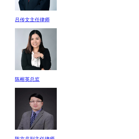
吕传文主任律师
陈榕英总监
陈文戈副主任律师