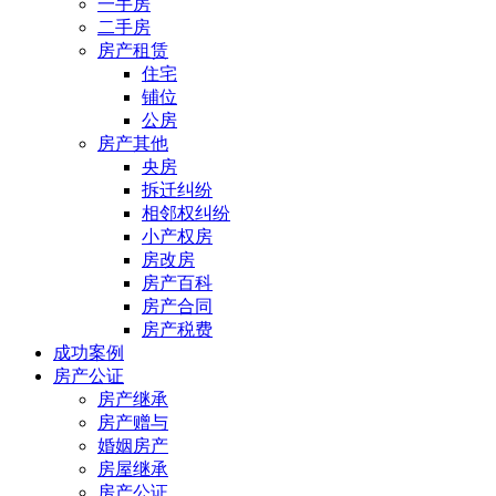
一手房
二手房
房产租赁
住宅
铺位
公房
房产其他
央房
拆迁纠纷
相邻权纠纷
小产权房
房改房
房产百科
房产合同
房产税费
成功案例
房产公证
房产继承
房产赠与
婚姻房产
房屋继承
房产公证