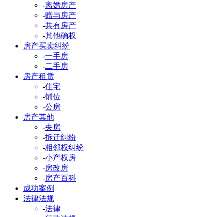
-
离婚房产
-
赠与房产
-
共有房产
-
其他确权
房产买卖纠纷
-
一手房
-
二手房
房产租赁
-
住宅
-
铺位
-
公房
房产其他
-
央房
-
拆迁纠纷
-
相邻权纠纷
-
小产权房
-
房改房
-
房产百科
成功案例
法律法规
-
法律