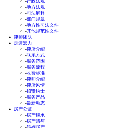
-
行政法规
-
地方法规
-
司法解释
-
部门规章
-
地方性司法文件
-
其他规范性文件
律师团队
走进宏力
-
律所介绍
-
联系方式
-
服务范围
-
服务流程
-
收费标准
-
律师介绍
-
律所风情
-
招贤纳士
-
服务产品
-
最新动态
房产公证
-
房产继承
-
房产赠与
-
婚姻房产