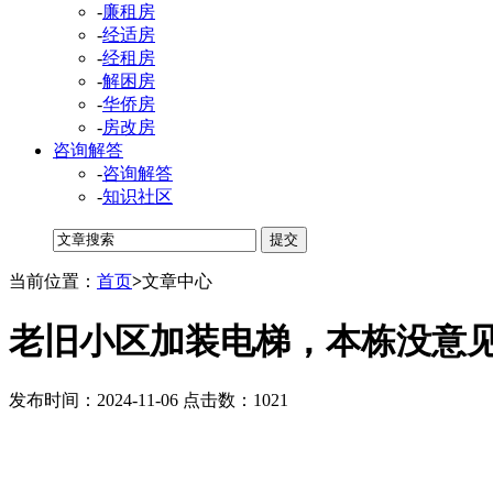
-
廉租房
-
经适房
-
经租房
-
解困房
-
华侨房
-
房改房
咨询解答
-
咨询解答
-
知识社区
当前位置：
首页
>
文章中心
老旧小区加装电梯，本栋没意
发布时间：2024-11-06 点击数：1021