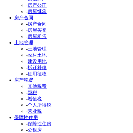
-
房产公证
-
房屋继承
房产合同
-
房产合同
-
房屋买卖
-
房屋租赁
土地管理
-
土地管理
-
农村土地
-
建设用地
-
拆迁补偿
-
征用征收
房产税费
-
其他税费
-
契税
-
增值税
-
个人所得税
-
营业税
保障性住房
-
保障性住房
-
公租房